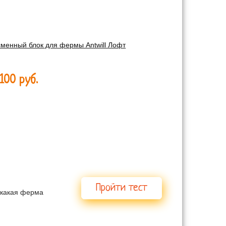
сменный блок для фермы Antwill Лофт
100 руб.
мы?
Пройти тест
е какая ферма