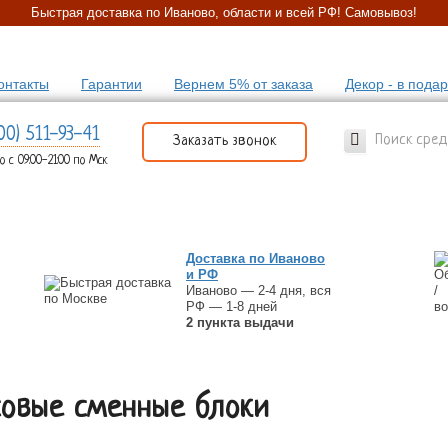
Быстрая доставка по Иваново, области и всей РФ! Самовывоз!
онтакты
Гарантии
Вернем 5% от заказа
Декор - в пода
00) 511-93-41
Заказать звонок
 с 09:00-21:00 по Мск
Ы В КОМПЛЕКТЕ С МУРАВЬЯМИ
МУРАВЬИ
Доставка по Иваново
и РФ
Иваново — 2-4 дня, вся
РФ — 1-8 дней
2 пункта выдачи
совые сменные блоки