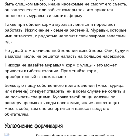
быть слишком много, иначе насекомые не смогут его съесть,
он заплесневеет или забьет камеры так, что придется
переселять муравьев и чистить ферму.
Также при обилии корма муравьи ленятся и перестают
работать. Исключение - семена растений. Муравьи, которые
ими питаются, с радостью наполнят свои закрома запасами
еды.
Не давайте малочисленной колонии живой корм. Они, будучи
в малом числе, не решатся напасть на большое насекомое.
Никогда не давайте муравьям корм с улицы - это может
привести к гибели колонии. Применяйте корм,
приобретенный в зоомагазине.
Белковую пищу собственного приготовления (мясо, курица
или печень) следует отварить, ни в коем случае не солить и
не посыпать специями. Кусочки такой пищи должны по
размеру превышать ходы насекомых, иначе они затащат
мясо к себе, там оно испортится и нанесет вред его
обитателям.
Увлажнение формикария
Каждая ферма оснащена камерой для