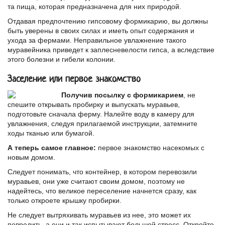
та пища, которая предназначена для них природой.
Отдавая предпочтению гипсовому формикарию, вы должны
быть уверены в своих силах и иметь опыт содержания и
ухода за фермами. Неправильное увлажнение такого
муравейника приведет к заплесневелости гипса, а вследствие
этого болезни и гибели колонии.
Заселение или первое знакомство
Получив посылку с формикарием
, не
спешите открывать пробирку и выпускать муравьев,
подготовьте сначала ферму. Налейте воду в камеру для
увлажнения, следуя прилагаемой инструкции, затемните
ходы тканью или бумагой.
А теперь самое главное:
первое знакомство насекомых с
новым домом.
Следует понимать, что контейнер, в котором перевозили
муравьев, они уже считают своим домом, поэтому не
надейтесь, что великое переселение начнется сразу, как
только откроете крышку пробирки.
Не следует вытряхивать муравьев из нее, это может их
повредить, а они и так испытывают большой стресс. Откройте